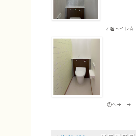
２階トイレ☆
②へ→ → 