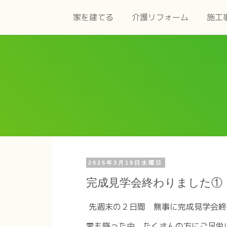
家を建てる
介護リフォーム
施工
2025年3月19日水曜日
完成見学会終わりました①
先週末の２日間 無事に完成見学会終
雪も降った中、たくさんの方にご足労