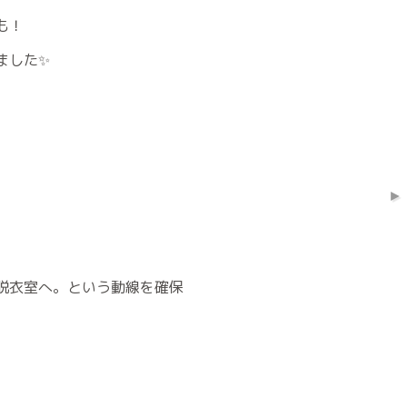
も！
ました✨
脱衣室へ。という動線を確保
。